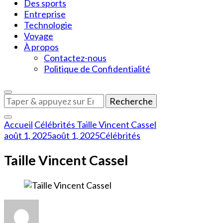
Des sports
Entreprise
Technologie
Voyage
À propos
Contactez-nous
Politique de Confidentialité
Vous
recherchiez
quelque
Accueil
Célébrités
Taille Vincent Cassel
chose
août 1, 2025
août 1, 2025
Célébrités
?
Taille Vincent Cassel
sur
Taille