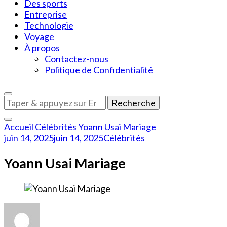
Des sports
Entreprise
Technologie
Voyage
À propos
Contactez-nous
Politique de Confidentialité
Vous
recherchiez
quelque
Accueil
Célébrités
Yoann Usai Mariage
chose
juin 14, 2025
juin 14, 2025
Célébrités
?
Yoann Usai Mariage
sur
Yoann