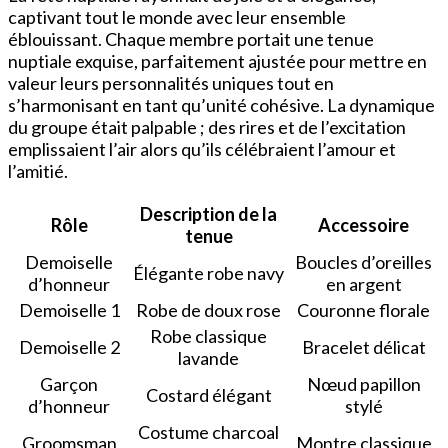
captivant tout le monde avec leur ensemble
éblouissant. Chaque membre portait une tenue
nuptiale exquise, parfaitement ajustée pour mettre en
valeur leurs personnalités uniques tout en
s’harmonisant en tant qu’unité cohésive. La dynamique
du groupe était palpable ; des rires et de l’excitation
emplissaient l’air alors qu’ils célébraient l’amour et
l’amitié.
Description de la
Rôle
Accessoire
tenue
Demoiselle
Boucles d’oreilles
Élégante robe navy
d’honneur
en argent
Demoiselle 1
Robe de doux rose
Couronne florale
Robe classique
Demoiselle 2
Bracelet délicat
lavande
Garçon
Nœud papillon
Costard élégant
d’honneur
stylé
Costume charcoal
Groomsman
Montre classique