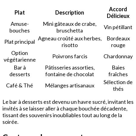
Accord
Plat
Description
Délicieux
Amuse-
Mini gâteaux de crabe,
Vin pétillant
bouches
bruschetta
Agneau croûté aux herbes,
Bordeaux
Plat principal
risotto
rouge
Option
Poivrons farcis
Chardonnay
végétarienne
Bar à
Pâtisseries assorties,
Baies
desserts
fontaine de chocolat
fraîches
Sélection de
Café & Thé
Mélanges artisanaux
thés
Le bar à desserts est devenu un havre sucré, invitant les
invités à se laisser aller à chaque bouchée décadente,
tissant des souvenirs inoubliables tout au long de la
soirée.