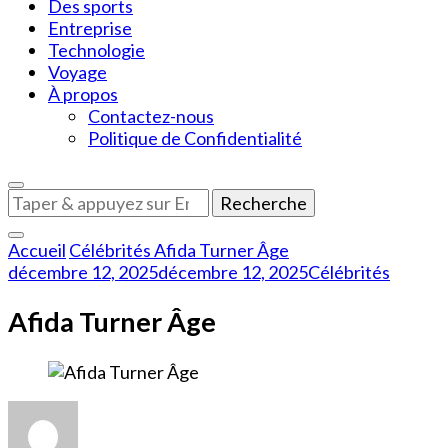
Des sports
Entreprise
Technologie
Voyage
À propos
Contactez-nous
Politique de Confidentialité
Vous
recherchiez
quelque
Accueil
Célébrités
Afida Turner Âge
chose
décembre 12, 2025
décembre 12, 2025
Célébrités
?
Afida Turner Âge
sur
Afida