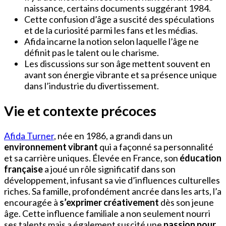
naissance, certains documents suggérant 1984.
Cette confusion d’âge a suscité des spéculations
et de la curiosité parmi les fans et les médias.
Afida incarne la notion selon laquelle l’âge ne
définit pas le talent ou le charisme.
Les discussions sur son âge mettent souvent en
avant son énergie vibrante et sa présence unique
dans l’industrie du divertissement.
Vie et contexte précoces
Afida Turner
, née en 1986, a grandi dans un
environnement vibrant
qui a façonné sa personnalité
et sa carrière uniques. Élevée en France, son
éducation
française
a joué un rôle significatif dans son
développement, infusant sa vie d’influences culturelles
riches. Sa famille, profondément ancrée dans les arts, l’a
encouragée à
s’exprimer créativement
dès son jeune
âge. Cette influence familiale a non seulement nourri
ses talents mais a également suscité une
passion pour