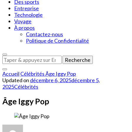
Des sports
Entreprise
Technologie
Voyage
À propos
Contactez-nous
Politique de Confidentialité
Vous
recherchiez
quelque
Accueil
Célébrités
Âge Iggy Pop
chose
Updated on
décembre 6, 2025
décembre 5,
?
2025
Célébrités
Âge Iggy Pop
sur