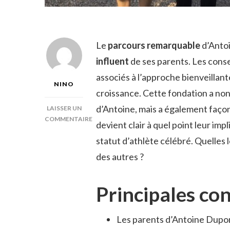
Le
parcours remarquable
d’Antoi
influent
de ses parents. Les conse
associés à l’approche bienveillan
NINO
croissance. Cette fondation a no
d’Antoine, mais a également façon
LAISSER UN
COMMENTAIRE
devient clair à quel point leur im
SUR
statut d’athlète célébré. Quelles 
ANTOINE
DUPONT
des autres ?
PARENTS
Principales co
Les parents d’Antoine Dupont