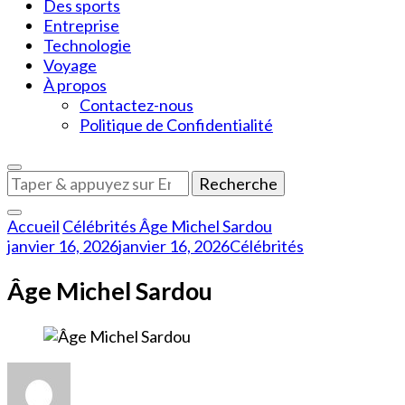
Des sports
Entreprise
Technologie
Voyage
À propos
Contactez-nous
Politique de Confidentialité
Vous
recherchiez
quelque
Accueil
Célébrités
Âge Michel Sardou
chose
janvier 16, 2026
janvier 16, 2026
Célébrités
?
Âge Michel Sardou
sur
Âge