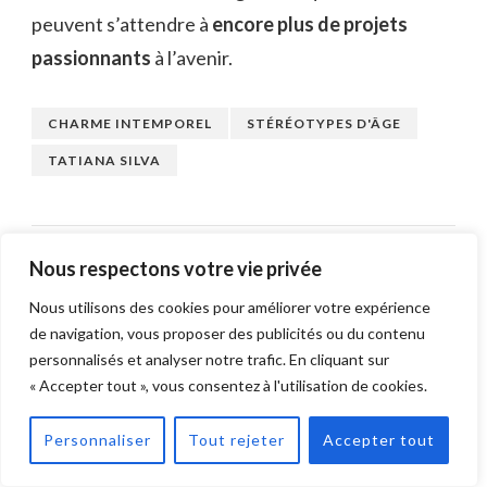
peuvent s’attendre à
encore plus de projets
passionnants
à l’avenir.
CHARME INTEMPOREL
STÉRÉOTYPES D'ÂGE
TATIANA SILVA
Nous respectons votre vie privée
ARTICLE PRÉCÉDENT
Nous utilisons des cookies pour améliorer votre expérience
Pablo Pillaud-Vivien Âge
de navigation, vous proposer des publicités ou du contenu
personnalisés et analyser notre trafic. En cliquant sur
« Accepter tout », vous consentez à l'utilisation de cookies.
ARTICLE SUIVANT
Stephan Eicher et ses fils
Personnaliser
Tout rejeter
Accepter tout