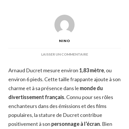
NINO
SUR
LAISSER UN COMMENTAIRE
ARNAUD
DUCRET
Arnaud Ducret mesure environ
1,83 mètre
, ou
TAILLE
environ 6 pieds. Cette taille frappante ajoute à son
charme et à sa présence dans le
monde du
divertissement français
. Connu pour ses rôles
enchanteurs dans des émissions et des films
populaires, la stature de Ducret contribue
positivement à son
personnage à l’écran
. Bien