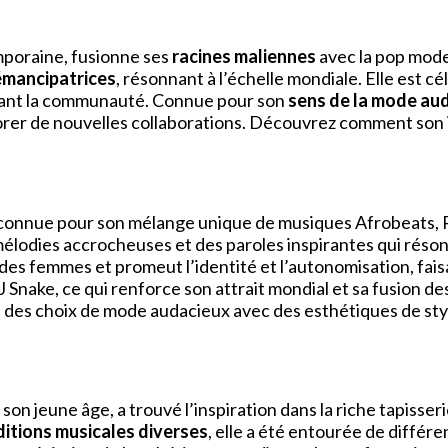
mporaine, fusionne ses
racines maliennes
avec la pop moder
émancipatrices
, résonnant à l’échelle mondiale. Elle est c
isant la communauté. Connue pour son
sens de la mode au
plorer de nouvelles collaborations. Découvrez comment son 
connue pour son mélange unique de musiques Afrobeats, 
élodies accrocheuses et des paroles inspirantes qui réson
 femmes et promeut l’identité et l’autonomisation, faisant
J Snake, ce qui renforce son attrait mondial et sa fusion de
 des choix de mode audacieux avec des esthétiques de styl
on jeune âge, a trouvé l’inspiration dans la riche tapisseri
ditions musicales diverses
, elle a été entourée de différe