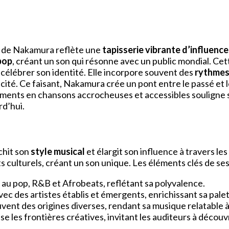
al de Nakamura reflète une
tapisserie vibrante d’influence
pop
, créant un son qui résonne avec un public mondial. Ce
élébrer son identité. Elle incorpore souvent des
rythmes 
ité. Ce faisant, Nakamura crée un pont entre le passé et 
léments en chansons accrocheuses et accessibles souligne s
rd’hui.
chit son
style musical
et élargit son influence à travers le
culturels, créant un son unique. Les éléments clés de ses 
 au pop, R&B et Afrobeats, reflétant sa polyvalence.
avec des artistes établis et émergents, enrichissant sa pale
uvent des origines diverses, rendant sa musique relatable à
e les frontières créatives, invitant les auditeurs à décou