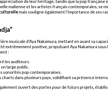
appréciation de leur héritage, tandis que la pop française 
nelle malienne et les artistes français contemporains, s
culturelle
mais souligne également l’importance de ses rac
adja”
rière musicale d’Aya Nakamura, mettant en avant sa capaci
été extrêmement positive, propulsant Aya Nakamura sous le
uent :
iré les auditeurs.
un large public.
des sonorités pop contemporaines.
s charts dans plusieurs pays, solidifiant sa présence intern
également ouvert des portes pour de futurs projets, établ