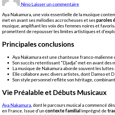
Aya
Nino
Laisser un commentaire
Nakamura
Aya Nakamura, une voix essentielle de la musique conte
met en avant ses mélodies accrocheuses et ses
paroles 
musique, amplifiant les voix des femmes noires et favor
promettent de repousser les limites artistiques et d’ex
Principales conclusions
Aya Nakamura est une chanteuse franco-malienne 
Son succès retentissant “Djadja” met en avant des m
La musique de Nakamura aborde souvent les luttes des
Elle collabore avec divers artistes, dont Damso et D
Son style personnel reflète son héritage, combinant
Vie Préalable et Débuts Musicaux
Aya Nakamura
, dont le parcours musical a commencé dès s
en France. Issue d’un
contexte familial
imprégné de
tra