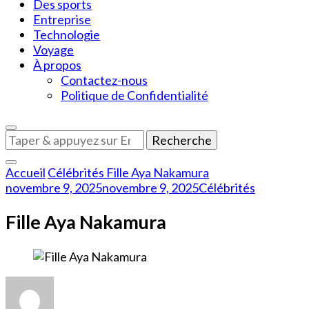
Des sports
Entreprise
Technologie
Voyage
À propos
Contactez-nous
Politique de Confidentialité
Vous
recherchiez
quelque
Accueil
Célébrités
Fille Aya Nakamura
chose
novembre 9, 2025
novembre 9, 2025
Célébrités
?
Fille Aya Nakamura
sur
Fille