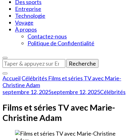
Des sports
Entreprise
Technologie
Voyage
À propos
Contactez-nous
Politique de Confidentialité
Vous
recherchiez
quelque
Accueil
Célébrités
Films et séries TV avec Marie-
chose
Christine Adam
?
septembre 12, 2025
septembre 12, 2025
Célébrités
Films et séries TV avec Marie-
Christine Adam