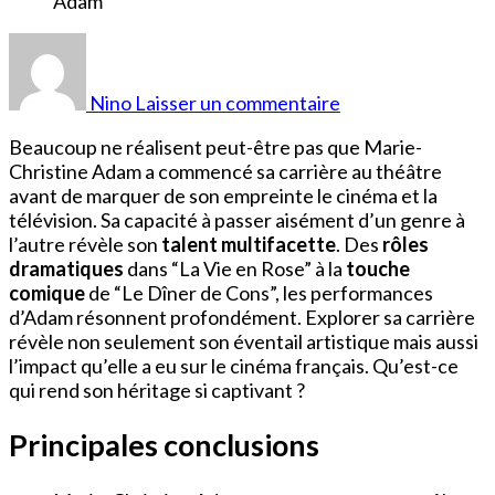
sur
Films
et
Nino
Laisser un commentaire
séries
TV
Beaucoup ne réalisent peut-être pas que Marie-
avec
Christine Adam a commencé sa carrière au théâtre
Marie-
avant de marquer de son empreinte le cinéma et la
Christine
télévision. Sa capacité à passer aisément d’un genre à
Adam
l’autre révèle son
talent multifacette
. Des
rôles
dramatiques
dans “La Vie en Rose” à la
touche
comique
de “Le Dîner de Cons”, les performances
d’Adam résonnent profondément. Explorer sa carrière
révèle non seulement son éventail artistique mais aussi
l’impact qu’elle a eu sur le cinéma français. Qu’est-ce
qui rend son héritage si captivant ?
Principales conclusions