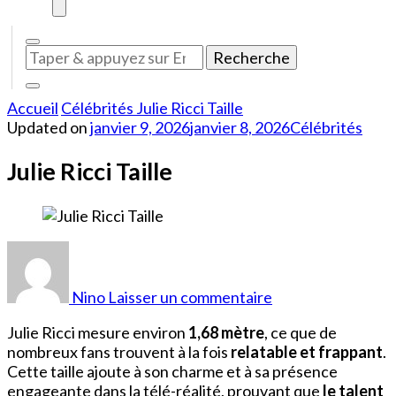
Vous
recherchiez
quelque
Accueil
Célébrités
Julie Ricci Taille
chose
Updated on
janvier 9, 2026
janvier 8, 2026
Célébrités
?
Julie Ricci Taille
sur
Julie
Ricci
Nino
Laisser un commentaire
Taille
Julie Ricci mesure environ
1,68 mètre
, ce que de
nombreux fans trouvent à la fois
relatable et frappant
.
Cette taille ajoute à son charme et à sa présence
engageante dans la télé-réalité, prouvant que
le talent