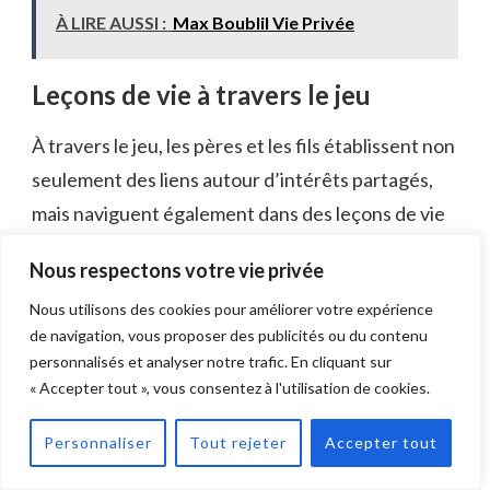
À LIRE AUSSI :
Max Boublil Vie Privée
Leçons de vie à travers le jeu
À travers le jeu, les pères et les fils établissent non
seulement des liens autour d’intérêts partagés,
mais naviguent également dans des leçons de vie
essentielles qui vont au-delà du terrain. S’engager
Nous respectons votre vie privée
dans le sport favorise un apprentissage ludique,
Nous utilisons des cookies pour améliorer votre expérience
leur permettant de développer des compétences
de navigation, vous proposer des publicités ou du contenu
qui résonnent dans la vie quotidienne. Ces
personnalisés et analyser notre trafic. En cliquant sur
activités de rapprochement créent des souvenirs
« Accepter tout », vous consentez à l'utilisation de cookies.
durables tout en enseignant des leçons
Personnaliser
Tout rejeter
Accepter tout
précieuses, telles que :