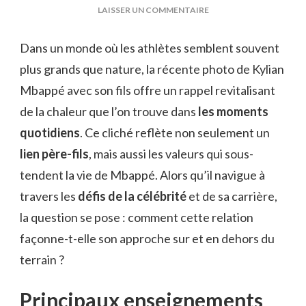
SUR
LAISSER UN COMMENTAIRE
KYLIAN
MBAPPÉ
Dans un monde où les athlètes semblent souvent
ET
plus grands que nature, la récente photo de Kylian
SON
FILS
Mbappé avec son fils offre un rappel revitalisant
PHOTO
de la chaleur que l’on trouve dans
les moments
quotidiens
. Ce cliché reflète non seulement un
lien père-fils
, mais aussi les valeurs qui sous-
tendent la vie de Mbappé. Alors qu’il navigue à
travers les
défis de la célébrité
et de sa carrière,
la question se pose : comment cette relation
façonne-t-elle son approche sur et en dehors du
terrain ?
Principaux enseignements