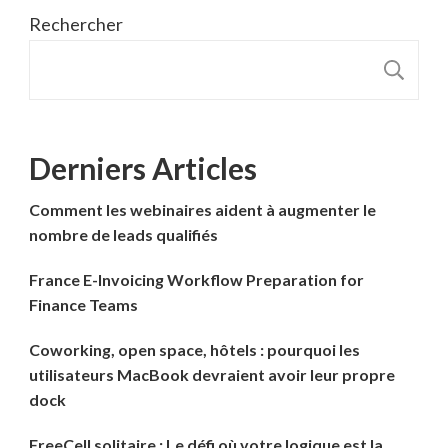
Rechercher
R
Derniers Articles
Comment les webinaires aident à augmenter le
nombre de leads qualifiés
France E-Invoicing Workflow Preparation for
Finance Teams
Coworking, open space, hôtels : pourquoi les
utilisateurs MacBook devraient avoir leur propre
dock
FreeCell solitaire : Le défi où votre logique est la