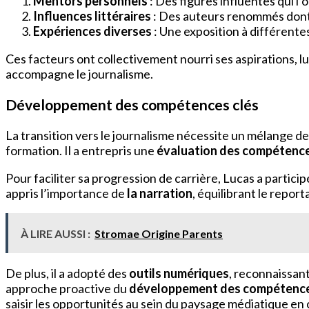
Mentors personnels
: Des figures influentes qui l’
Influences littéraires
: Des auteurs renommés dont l
Expériences diverses
: Une exposition à différent
Ces facteurs ont collectivement nourri ses aspirations, 
accompagne le journalisme.
Développement des compétences clés
La transition vers le journalisme nécessite un mélange de
formation. Il a entrepris une
évaluation des compétenc
Pour faciliter sa progression de carrière, Lucas a partici
appris l’importance de
la narration
, équilibrant le repor
À LIRE AUSSI :
Stromae Origine Parents
De plus, il a adopté des
outils numériques
, reconnaissan
approche proactive du
développement des compétenc
saisir les opportunités au sein du paysage médiatique en