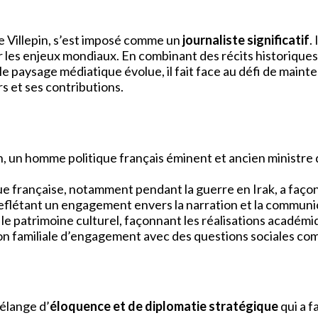
e Villepin, s’est imposé comme un
journaliste significatif
.
 les enjeux mondiaux. En combinant des récits historiques
e paysage médiatique évolue, il fait face au défi de mainte
s et ses contributions.
pin, un homme politique français éminent et ancien minist
que française, notamment pendant la guerre en Irak, a façon
reflétant un engagement envers la narration et la communic
t le patrimoine culturel, façonnant les réalisations académ
ition familiale d’engagement avec des questions sociales co
élange d’
éloquence et de diplomatie stratégique
qui a f