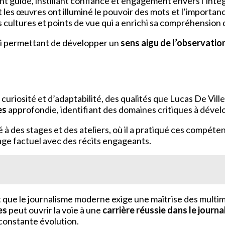
ont guidé, instillant confiance et engagement envers l’intég
es œuvres ont illuminé le pouvoir des mots et l’importance
es cultures et points de vue qui a enrichi sa compréhensio
lui permettant de développer un
sens aigu de l’observatio
 curiosité et d’adaptabilité, des qualités que Lucas De Vil
es
approfondie, identifiant des domaines critiques à dével
pé à des stages et des ateliers, où il a pratiqué ces compét
tage factuel avec des récits engageants.
t que le journalisme moderne exige une maîtrise des multi
es
peut ouvrir la voie à une
carrière réussie dans le journ
 constante évolution.