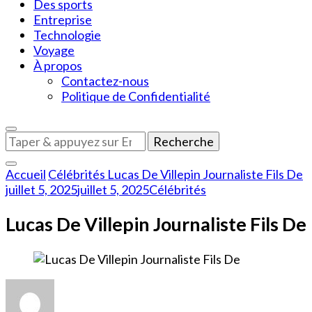
Des sports
Entreprise
Technologie
Voyage
À propos
Contactez-nous
Politique de Confidentialité
Vous
recherchiez
quelque
Accueil
Célébrités
Lucas De Villepin Journaliste Fils De
chose
juillet 5, 2025
juillet 5, 2025
Célébrités
?
Lucas De Villepin Journaliste Fils De
sur
Lucas