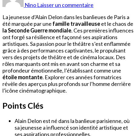
D
Nino
Laisser un commentaire
Alain
Delon
La jeunesse d’Alain Delon dans les banlieues de Paris a
Jeune
été marquée par une
famille travailleuse
et le chaos de
la Seconde Guerre mondiale
. Ces premières influences
ont forgé sa résilience et façonné ses aspirations
artistiques. Sa passion pour le théâtre s’est enflammée
grâce à des performances captivantes, le propulsant
vers des projets de théâtre et de cinéma locaux. Des
rôles marquants ont mis en avant son charme et sa
profondeur émotionnelle, l’établissant comme une
étoile montante
. Explorer ces années formatrices
révèle des aperçus plus profonds sur l’homme derrière
l’icône cinématographique.
Points Clés
Alain Delon est né dans la banlieue parisienne, où
sa jeunesse a influencé son identité artistique et
ses aspirations professionnelles.