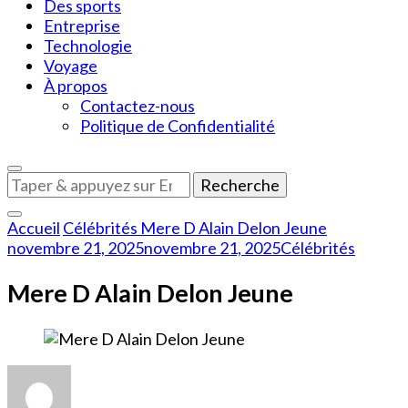
Des sports
Entreprise
Technologie
Voyage
À propos
Contactez-nous
Politique de Confidentialité
Vous
recherchiez
quelque
Accueil
Célébrités
Mere D Alain Delon Jeune
chose
novembre 21, 2025
novembre 21, 2025
Célébrités
?
Mere D Alain Delon Jeune
sur
Mere