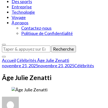
Des sports
Entreprise
Technologie
Voyage
À propos
Contactez-nous
Politique de Confidentialité
Vous
recherchiez
quelque
Accueil
Célébrités
Âge Julie Zenatti
chose
novembre 21, 2025
novembre 21, 2025
Célébrités
?
Âge Julie Zenatti
sur
Âge