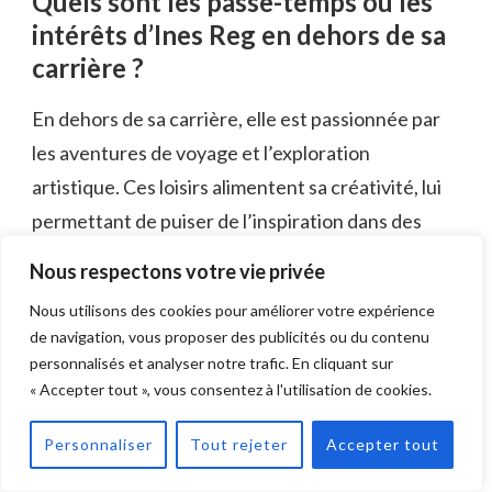
Quels sont les passe-temps ou les
intérêts d’Ines Reg en dehors de sa
carrière ?
En dehors de sa carrière, elle est passionnée par
les aventures de voyage et l’exploration
artistique. Ces loisirs alimentent sa créativité, lui
permettant de puiser de l’inspiration dans des
cultures diverses et des expressions artistiques,
Nous respectons votre vie privée
enrichissant son travail avec de nouvelles
Nous utilisons des cookies pour améliorer votre expérience
perspectives et des idées innovantes.
de navigation, vous proposer des publicités ou du contenu
personnalisés et analyser notre trafic. En cliquant sur
Conclusion
« Accepter tout », vous consentez à l'utilisation de cookies.
Le parcours d’Ines Reg souligne l’impact profond
Personnaliser
Tout rejeter
Accepter tout
d’une
éducation culturellement riche
sur la