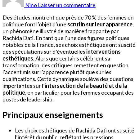
Dati
Nino
Laisser un commentaire
Chirurgie
esthétique
Des études montrent que près de 70 % des femmes en
politique font l’objet d’une
scrutin sur leur apparence
,
un phénomène illustré de manière frappante par
Rachida Dati. En tant que l’une des figures politiques
notables de la France, ses choix esthétiques ont suscité
des spéculations sur d’éventuelles
interventions
esthétiques
. Alors que certains célèbrent sa
transformation, des critiques remettent en question
l’accent mis sur l’apparence plutôt que sur les
qualifications. Cette dynamique soulève des questions
importantes sur l’
intersection de la beauté et de la
politique
, en particulier pour les femmes occupant des
postes de leadership.
Principaux enseignements
Les choix esthétiques de Rachida Dati ont suscité
l’intérêt du public, reflétant les pressions