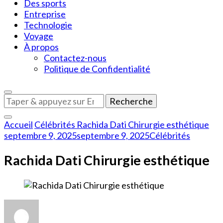
Des sports
Entreprise
Technologie
Voyage
À propos
Contactez-nous
Politique de Confidentialité
Vous
recherchiez
quelque
Accueil
Célébrités
Rachida Dati Chirurgie esthétique
chose
septembre 9, 2025
septembre 9, 2025
Célébrités
?
Rachida Dati Chirurgie esthétique
sur
Rachida